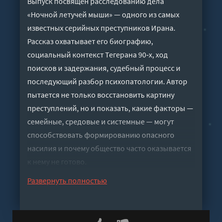
Выпуск посвящён расследованию дела
«Ночной летучей мыши» — одного из самых
известных серийных преступников Ирана.
Рассказ охватывает его биографию,
социальный контекст Тегерана 90‑х, ход
поисков и задержания, судебный процесс и
последующий разбор психопатологии. Автор
пытается не только восстановить картину
преступлений, но и показать, какие факторы —
семейные, средовые и системные — могут
способствовать формированию опасного
насилия и почему общество часто оказывается
к нему не готово.
Слушать аудиокнигу "Ночная летучая мышь"
Развернуть полностью
онлайн бесплатно без регистрации - полная
версия