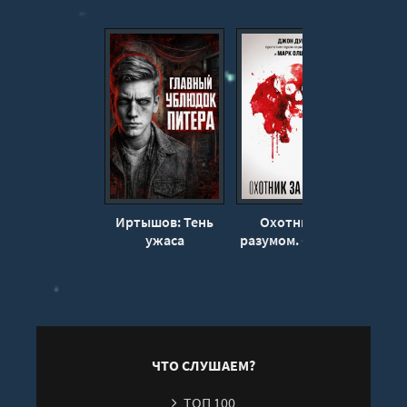
Иртышов: Тень
Охотник за
Лит
ужаса
разумом. Особый
ау
отдел ФБР по
«
расследованию
В
серийных
убийств - Джон
Дуглас
ЧТО СЛУШАЕМ?
ТОП 100