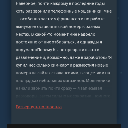
Наверное, почти каждому в последние годы
хоть раз звонили телефонные мошенники. Мне
— особенно часто: я фрилансер и по работе
вынужден оставлять свой номер в разных
местах. В какой-то момент мне надоело
постоянно от них отбиваться, и однажды я
подумал: «Почему бы не превратить это в
развлечение и, возможно, даже в заработок»?Я
купил несколько сим-карт и разместил новые
номера на сайтах с вакансиями, в соцсетях и на
площадках небольших магазинов. Мошенники
начали звонить почти сразу — я записывал
разговоры, затем сильно их сократил, немного
отредактировал и решил опубликовать самые
Развернуть полностью
забавные.К тому же такие диалоги полезно
послушать, чтобы понять, какими приемами
обычно пользуются аферисты и как им