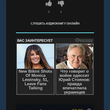
противостоять. Поэтому в аудиокнигу
добавлены главы «Распространенные схемы
0
0
мошенничества» и «Руководство по
СЛУШАТЬ АУДИОКНИГУ ОНЛАЙН
безопасности».
Слушать аудиокнигу "Троллинг телефонных
мошенников - Александр Ключенко" онлайн
бесплатно без регистрации - полная версия