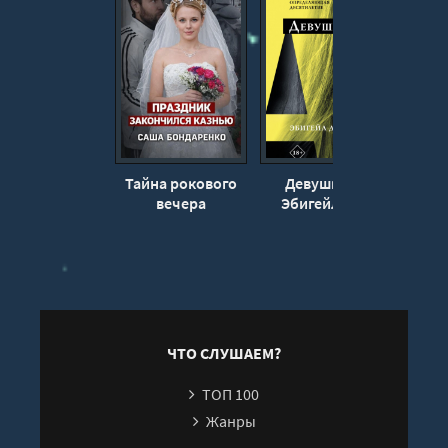
Тайна рокового
Девушка А -
Девя
вечера
Эбигейл Дин
серд
ЧТО СЛУШАЕМ?
ТОП 100
Жанры