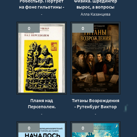
Робеспьер. Портрет
Физика. Шрёдингер
на фоне гильотины -
вырос, а вопросы
Биар Мишель
остались - Алла
-
Алла Казанцева
Казанцева
0
0
Пламя над
Титаны Возрождения
Персеполем.
- Рутенбург Виктор
Поворотный пункт
-
-
истории - Уилер
Мортимер
0
0