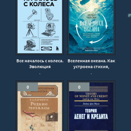
Все началось с колеса.
Вселенная океана. Как
Эволюция
устроена стихия,
изобретений: от
которая формирует
-
-
топора до лазера -
нашу планету - Черски
Гутлебен Денис
Хелен
0
0