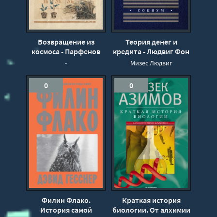
Возвращение из
Теория денег и
космоса - Парфенов
кредита - Людвиг Фон
Василий
Мизес
-
Мизес Людвиг
0
0
Филин Флако.
Краткая история
История самой
биологии. От алхимии