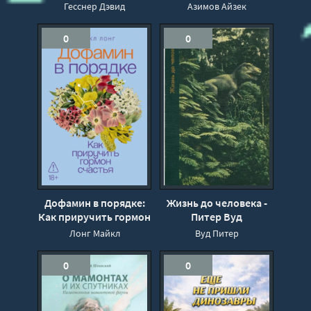
знаменитой птицы в
до генетики - Айзек
Гесснер Дэвид
Азимов Айзек
мире - Дэвид Гесснер
Азимов
0
0
Дофамин в порядке:
Жизнь до человека -
Как приручить гормон
Питер Вуд
счастья - Майкл Лонг
Лонг Майкл
Вуд Питер
0
0