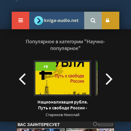
Популярное в категории "Научно-
популярное"
+9
+9
Национализация рубля.
Галлюцинации 
Путь к свободе России -
Сакс
Николай Стариков
Стариков Николай
Сакс Олив