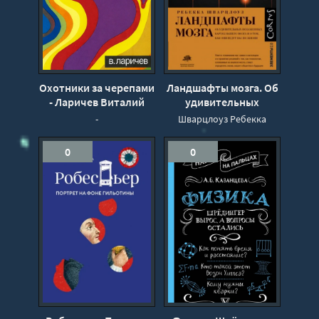
Охотники за черепами
Ландшафты мозга. Об
- Ларичев Виталий
удивительных
искаженных картах
-
Шварцлоуз Ребекка
нашего мозга и о том,
как они ведут нас по
0
0
жизни - Шварцлоуз
Ребекка