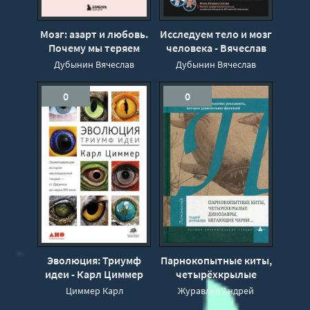
Мозг: азарт и любовь.
Исследуем тело и мозг
Почему мы теряем
человека - Вячеслав
голову от риска, игр,
Дубынин, Игорь
Дубынин Вячеслав
Дубынин Вячеслав
страсти и ревности -
Сергеев
Вячеслав Дубынин
0
0
Эволюция: Триумф
Парнокопытные киты,
идеи - Карл Циммер
четырёхкрылые
динозавры, бегающие
Циммер Карл
Журавлев Андрей
черви... - Андрей