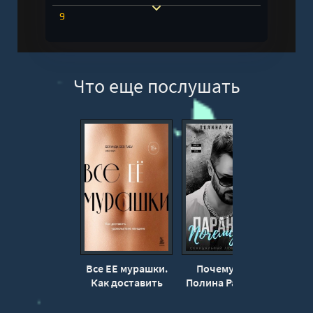
9
10
11
Что еще послушать
Все ЕЕ мурашки.
Почему он? -
П
Как доставить
Полина Раевская
По
удовольствие
(1)
Поли
женщине -