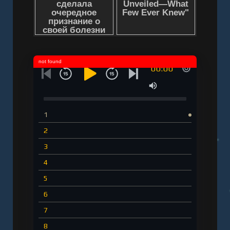
Слушать аудиокнигу "Женский оргазм. Как
всегда получать максимум удовольствия -
Полина Девочкина" онлайн бесплатно без
регистрации - полная версия
not found
00:00
1
2
3
4
5
6
7
8