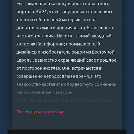
Ева – журналистка популярного новостного
портала. Ей 31, у нее запутанные отношения с
телом и собственной матерью, но она
достаточно умна и иронична, чтобы не делать
из этого трагедию. Никита – самый завидный
холостяк Калифорнии; промышленный
дизайнер и изобретатель родом из Восточной
Европы, ревностно охраняющий свое прошлое
от посторонних глаз. Они встречаются в
совершенно неподходящее время, и это
знакомство заставит их подвергнуть сомнению
свои жизненные сценарии.
Слушать аудиокнигу "Шанс #3 - Лиман Полин"
онлайн бесплатно без регистрации - полная
Развернуть полностью
версия