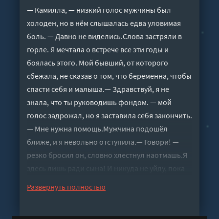
— Камилла, — низкий голос мужчины был
холоден, но в нём слышалась едва уловимая
боль. — Давно не виделись.Слова застряли в
горле. Я мечтала о встрече все эти годы и
боялась этого. Мой бывший, от которого
сбежала, не сказав о том, что беременна, чтобы
спасти себя и малыша.— Здравствуй, я не
знала, что ты руководишь фондом. — мой
голос задрожал, но я заставила себя закончить.
— Мне нужна помощь.Мужчина подошёл
ближе, и я невольно отступила.— Говори! —
резко бросил он, словно хлестнул наотмашь.Я
здесь лишь ради сына! И никуда не уйду, пока
не получу то, за чем пришла! Любой ценой,
Развернуть полностью
чего бы мне это ни стоило.— Саше, моему сыну
нужна операция. Я... не могу позволить себе её