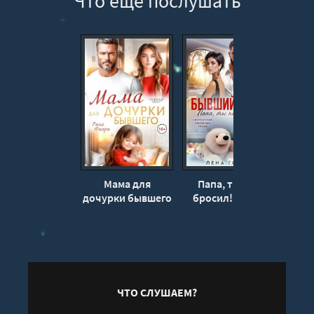
Что еще послушать
13
Мама для
Папа, ты нас
Бывш
дочурки бывшего
бросил! - Лена
н
- Фиори Рина
Голд
«ник
ЧТО СЛУШАЕМ?