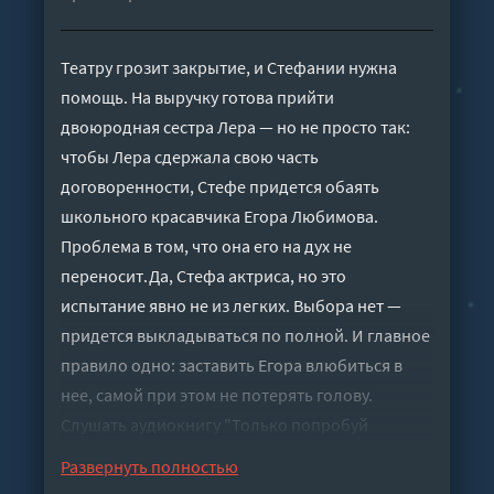
Театру грозит закрытие, и Стефании нужна
помощь. На выручку готова прийти
двоюродная сестра Лера — но не просто так:
чтобы Лера сдержала свою часть
договоренности, Стефе придется обаять
школьного красавчика Егора Любимова.
Проблема в том, что она его на дух не
переносит.Да, Стефа актриса, но это
испытание явно не из легких. Выбора нет —
придется выкладываться по полной. И главное
правило одно: заставить Егора влюбиться в
нее, самой при этом не потерять голову.
Слушать аудиокнигу "Только попробуй
влюбиться! - Карпова Аксинья" онлайн
Развернуть полностью
бесплатно без регистрации - полная версия