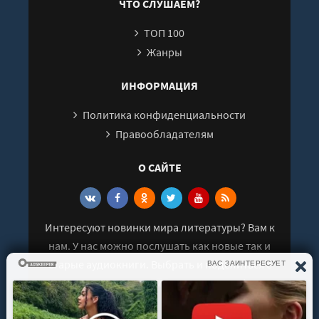
ЧТО СЛУШАЕМ?
26
ТОП 100
27
Жанры
28
29
ИНФОРМАЦИЯ
30
Политика конфиденциальности
31
Правообладателям
32
О САЙТЕ
33
34
35
Интересуют новинки мира литературы? Вам к
36
нам. У нас можно послушать как новые так и
37
старые аудиокниги. Выбрать и поделиться с
38
друзьями лучшими аудиокнигами!
39