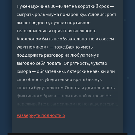
Нужен мужчина 30–40 лет на короткий срок —
сыграть роль «мужа понарошку».Условия: рост
выше среднего, лучше спортивное
телосложение и приятная внешность.
Аполлоном быть не обязательно, но и совсем
уж «гномиком» — тоже.Важно уметь
поддержать разговор на любую тему и
выгодно себя подать. Опрятность, чувство
юмора — обязательны. Актерские навыки или
способность убедительно врать без мук
совести будут плюсом.Оплата и длительность
фиктивного брака — при личной встрече.Не
переживайте: в загс силком не потащу, истерик,
сцен и ревности устраивать не стану.Про
Развернуть полностью
супружеские обязанности речи нет! Чистая
сделка, никакой романтики.P.S. «Нормальные