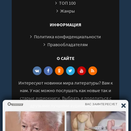
ТОП 100
27
Жанры
28
29
ИНФОРМАЦИЯ
30
Политика конфиденциальности
31
Правообладателям
32
О САЙТЕ
Интересуют новинки мира литературы? Вам к
нам. У нас можно послушать как новые так и
старые аудиокниги. Выбрать и поделиться с
друзьями лучшими аудиокнигами!