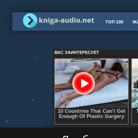
ТОП 100
Ж