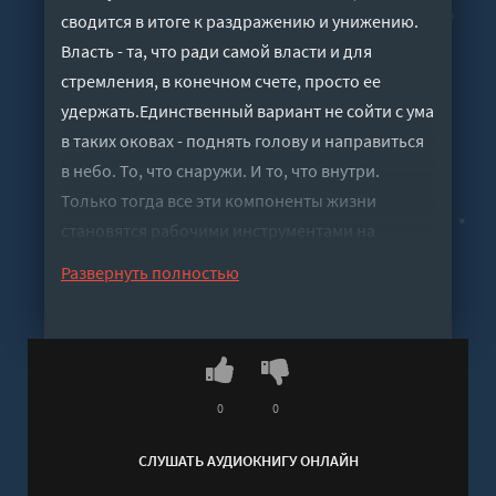
сводится в итоге к раздражению и унижению.
Власть - та, что ради самой власти и для
стремления, в конечном счете, просто ее
удержать.Единственный вариант не сойти с ума
в таких оковах - поднять голову и направиться
в небо. То, что снаружи. И то, что внутри.
Только тогда все эти компоненты жизни
становятся рабочими инструментами на
старте.И в полете.В большом и
Развернуть полностью
продолжительном полете - к себе.И к
подлинной роскоши - оставаться
человеком.Всегда, во всем и везде.
Слушать аудиокнигу "Небо над Патриаршими.
Высший пилотаж - Бутырина Лариса" онлайн
0
0
бесплатно без регистрации - полная версия
СЛУШАТЬ АУДИОКНИГУ ОНЛАЙН