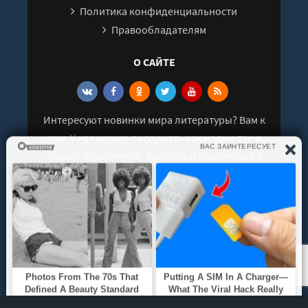
Политика конфиденциальности
32
Правообладателям
33
О САЙТЕ
34
35
36
Интересуют новинки мира литературы? Вам к
37
нам. У нас можно послушать как новые так и
38
старые аудиокниги. Выбрать и поделиться с
39
друзьями лучшими аудиокнигами!
© 2021 - 2026 kniga-audio.net. Все права
защищены.