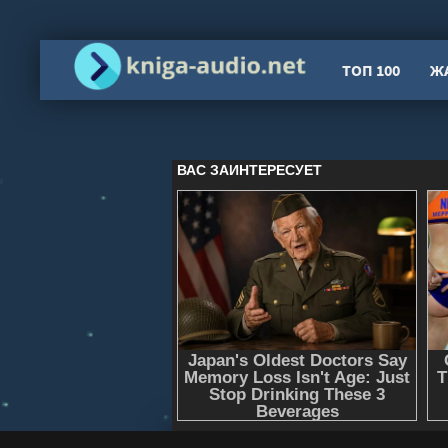
ТОП 100
Ж