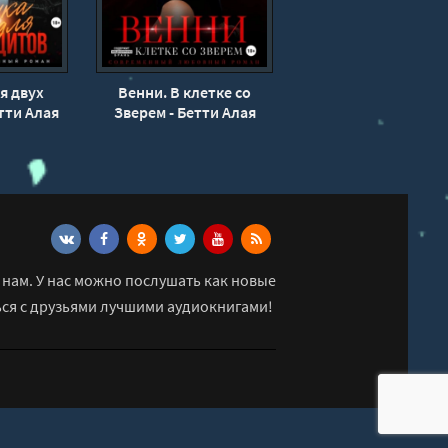
я двух
Венни. В клетке со
тти Алая
Зверем - Бетти Алая
нам. У нас можно послушать как новые
ься с друзьями лучшими аудиокнигами!