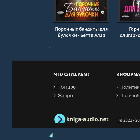
20
21
22
Порочные бандиты для
Горн
23
булочки - Бетти Алая
олигархо
24
25
26
27
ЧТО СЛУШАЕМ?
ИНФОРМА
28
ТОП 100
Политика конфи
29
Жанры
Правообл
30
31
© 2021 - 2
32
33
34