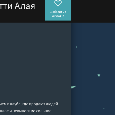
тти Алая
Добавить в
закладки
ем в клубе, где продают людей.
ошлое и невыносимо сильное