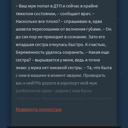
– Ваш муж попал в ДТП и сейчас в крайне
тяжелом состоянии, – сообщает врач. –
Насколько все плохо? – спрашиваю я, едва
шевеля пересохшими от волнения губами. – Он
до сих пор не приходил в сознание. Зато его
младшая сестра очнулась быстро. К счастью,
беременность удалось сохранить. – Какая еще
сестра? – вырывается у меня, ведь я точно
знаю: у мужа нет никакой сестры. – Та, что была
с ним в машине в момент аварии. Проводить
вас к ней?По дороге в аэропорт мой муж
разбился не один – рядом с ним была
любовница. Перед самыми родами они решили
устроить себе отпуск в Италии. Когда он
Развернуть полностью
наконец приходит в себя, выясняется, что часть
его прошлого стерлась из памяти, и среди