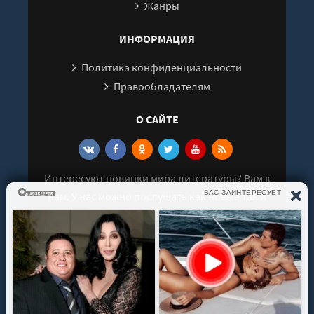
Жанры
ИНФОРМАЦИЯ
Политика конфиденциальности
Правообладателям
О САЙТЕ
Интересуют новинки мира литературы? Вам к
нам. У нас можно послушать как новые так и
старые аудиокниги. Выбрать и поделиться с
друзьями лучшими аудиокнигами!
© 2021 - 2026 kniga-audio.net. Все права
защищены.