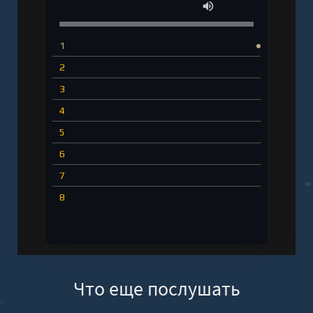
1
2
3
4
5
6
7
8
Что еще послушать