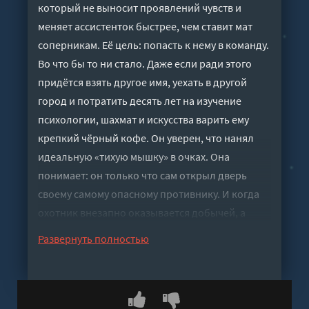
который не выносит проявлений чувств и
меняет ассистенток быстрее, чем ставит мат
соперникам. Её цель: попасть к нему в команду.
Во что бы то ни стало. Даже если ради этого
придётся взять другое имя, уехать в другой
город и потратить десять лет на изучение
психологии, шахмат и искусства варить ему
крепкий чёрный кофе. Он уверен, что нанял
идеальную «тихую мышку» в очках. Она
понимает: он только что сам открыл дверь
своему самому опасному противнику. И когда
охотник внезапно оказывается добычей, а
месть начинает всё сильнее напоминать
Развернуть полностью
любовь, на кону уже не звание, а сердце. Кто
кого перехитрит в этой партии без правил?
Слушать аудиокнигу "Любовный гамбит -
Светлана Леви" онлайн бесплатно без