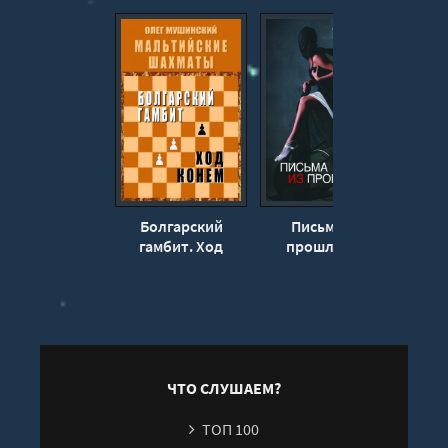
Болгарский
Письма из
Иг
гамбит. Ход
прошлого -
ворот
конём. - Олег
Светлана Леви
Мушинский
ЧТО СЛУШАЕМ?
ТОП 100