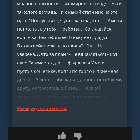
мрачно произносит Тихомиров, не сводя с меня
тяжелого взгляда. - И с какой стати мне на это
идти? Послушайте, я уже сказала, что… - У меня
нет жены, а у тебя — работы… Соглашайся,
колючка. Без тебя мне Ваньку не отдадут.
Готова действовать по плану? - Эм… Не
уверена. А что за план? - Не влюбляться! - Вот
еще! Разумеется, да! — фыркаю я.У меня —
пусто в кошельке, долги по горло и приемная
дочка… У него — обещание, данное погибшему
другу, и его маленький сын… Никакой
романтики — только расчет и обоюдная
польза…Вот только стоит нам оказаться под
Развернуть полностью
одной крышей — двум взрослым, двум детям и
целой куче нерешенных проблем, — как
идеальный план начинает трещать по швам…
Дети не знают правил взрослых игр и не