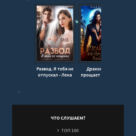
14
15
16
17
18
19
20
Развод. Я тебя не
Дракон (не)
Нава
21
отпускал - Лена
прощает обман -
- Еле
Голд
Надя Лахман
22
23
ЧТО СЛУШАЕМ?
ТОП 100