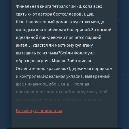
Финальная книга тетралогии «Школа всех
святых» от автора бестселлеров Л. Дж.
Шэн.Напряженный роман о чувствах между
молодым квотербеком и балериной.За маской
идеальной пай-девочки прячется падший
ангел… Удастся ли местному хулигану
вытащить ее из тьмы?Бейли Фоллоуил —
образцовая дочь.Милая. Заботливая.
Ослепительно красивая. Одержимая порядком
и контролем.Идеальная укладка, выверенный
шаг, никаких ошибок. Она — полная
противоположность своей непредсказуемой
сестре Дарьи. Но стоило Бейли столкнуться с
посредственными успехами в Джульярде, как
Развернуть полностью
ее тщательно выстроенный мир начал
разваливаться стремительнее, чем лопаются