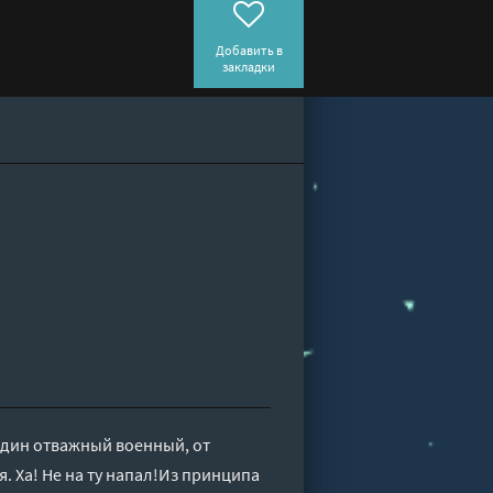
Добавить в
закладки
один отважный военный, от
я. Ха! Не на ту напал!Из принципа