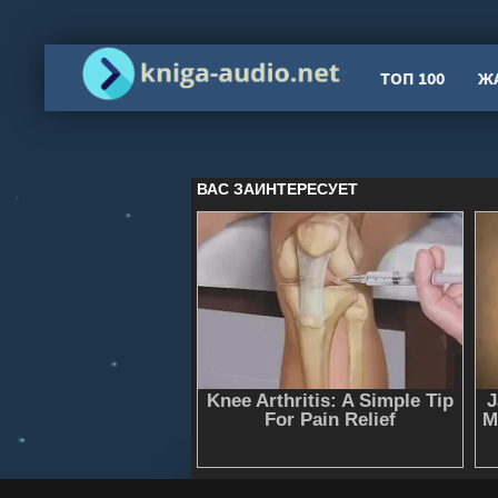
ТОП 100
Ж