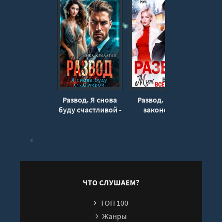
15
16
17
18
19
20
Развод. Я снова
Развод. Муж в
Р
21
буду счастливой -
законе всё
милл
Ника Крылатая
разрулит - Рика
счас
22
Ром
23
24
25
ЧТО СЛУШАЕМ?
ТОП 100
Жанры