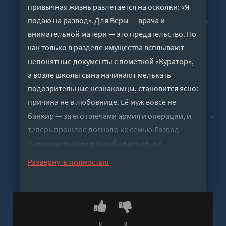
привычная жизнь разлетается на осколки: «Я
подаю на развод».Для Веры — врача и
внимательной матери — это предательство. Но
как только в разделе имущества всплывают
непонятные документы с пометкой «Куратор»,
а возле школы сына начинают мелькать
подозрительные незнакомцы, становится ясно:
причина не в любовнице. Её муж вовсе не
банкир — за его плечами армия и операции, и
теперь прошлое догнало их семью.Развод
превращается не в освобождение, а в
единственный способ остаться в живых. И Вера
Развернуть полностью
точно не из тех, кто будет ждать, пока её спасут.
Когда собственный дом становится линией
фронта, а чтобы защитить ребёнка, приходится
буквально прижать мужа к полу и перевязать
ему рану, она принимает решение.Эта книга —
0
0