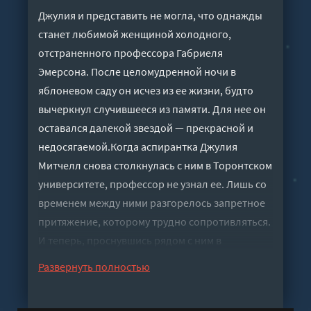
Джулия и представить не могла, что однажды
станет любимой женщиной холодного,
отстраненного профессора Габриеля
Эмерсона. После целомудренной ночи в
яблоневом саду он исчез из ее жизни, будто
вычеркнул случившееся из памяти. Для нее он
оставался далекой звездой — прекрасной и
недосягаемой.Когда аспирантка Джулия
Митчелл снова столкнулась с ним в Торонтском
университете, профессор не узнал ее. Лишь со
временем между ними разгорелось запретное
притяжение, которому трудно сопротивляться.
И теперь, проснувшись рядом с ним в
итальянском отеле, Джулия едва верит, что это
Развернуть полностью
не сон.Властный и чувственный, Габриель
распахнул перед ней мир новых ощущений —