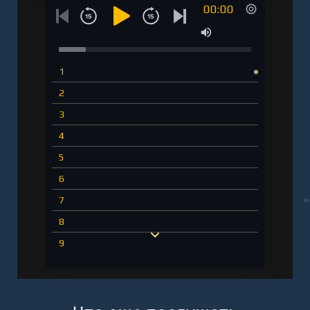
00:00
Сильвейн Рейнард" онлайн бесплатно без
регистрации - полная версия
1
2
3
4
5
6
7
8
9
10
11
12