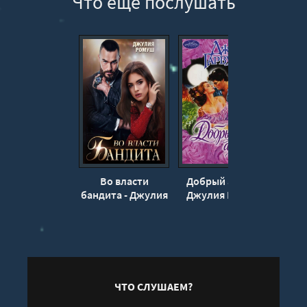
Что еще послушать
13
14
15
16
17
18
19
20
Во власти
Добрый ангел -
Ви
21
бандита - Джулия
Джулия Гарвуд
грёз
Ромуш
Р
22
23
24
25
ЧТО СЛУШАЕМ?
26