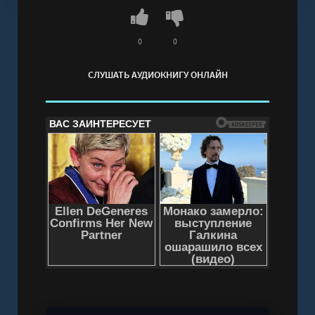
ярких, пьянящих, захватывающих. Каждая
минута рядом с ним уносит Джулию в
нарастающую волну наслаждения, из которой
0
0
не хочется возвращаться.Но любая сказка
СЛУШАТЬ АУДИОКНИГУ ОНЛАЙН
имеет финал. Итальянские каникулы
заканчиваются, и влюбленные возвращаются
домой, где их чувствам придется прятаться в
тени: академические правила не оставляют им
свободы, а руководство университета не
закроет глаза на роман между профессором и
аспиранткой. К тому же на их пути возникают
новые угрозы — подделки, измены, интриги и
опасные игры бывших возлюбленных. Смогут
ли Габриель и Джулия пройти через
испытания, не разжав рук? Или профессор, как
Данте, потеряет свою Беатриче?
Слушать аудиокнигу "Вознесение Габриеля -