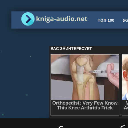
ТОП 100
Ж