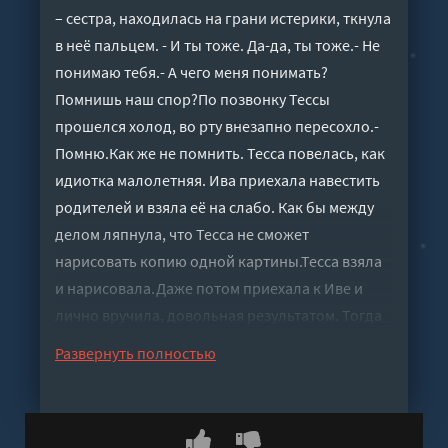
– сестра, находилась на грани истерики, ткнула
в неё пальцем. - И ты тоже. Да-да, ты тоже.- Не
понимаю тебя.- А чего меня понимать?
Помнишь наш спор?По позвонку Тессы
прошелся холод, во рту внезапно пересохло.-
Помню.Как же не помнить. Тесса повелась, как
идиотка малолетняя. Ива приехала навестить
родителей и взяла её на слабо. Как бы между
делом ляпнула, что Тесса не сможет
нарисовать копию одной картины.Тесса взяла
и нарисовала.Даже потом приехала к Иве и
лично вручила, довольная результатом. Тогда
она не обратила внимания, как Ива долго
Развернуть полностью
восхищенно ахала и охала.- Я твоё полотно
продала Варану. Как оригинал…***Ей не
обещали долгую и счастливую жизнь.