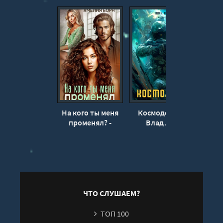
На кого ты меня
Космодесы 2 -
Та
променял? -
Влад Лей
мо
Амелия Борн
Ам
ЧТО СЛУШАЕМ?
ТОП 100