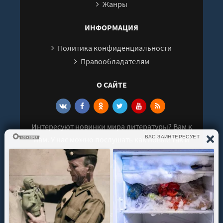
Жанры
ИНФОРМАЦИЯ
Политика конфиденциальности
Правообладателям
О САЙТЕ
Интересуют новинки мира литературы? Вам к
нам. У нас можно послушать как новые так и
старые аудиокниги. Выбрать и поделиться с
друзьями лучшими аудиокнигами!
© 2021 - 2026 kniga-audio.net. Все права
защищены.