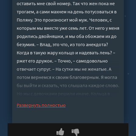
оставить мне свой номер. Так что жен пока не
трогаем, а сами махнем на день потусоваться в
Поляну. Это произносит мой муж. Человек, с
которым мы вместе уже семь лет. От него у меня
родились двойняшки, и мы оба обожаем их до
безумия. – Влад, это что, из того анекдота?
Когда в такую жару кольцо и надевать лень? –
ржет его дружок. – Точно, – самодовольно
отвечает супруг. – На сутки мы не женатые. А
потом вернемся к своим благоверным. Я могла
бы выйти и сказать, что слышала каждое слово.
Но мы с девочками решили иначе. Кольца в
такую жару не наденем уже мы. А дальше
Развернуть полностью
посмотрим, кому из нас свобода окажется
нужнее и приятнее.
Слушать аудиокнигу "Кольцо? В такую жару? -
Амелия Борн" онлайн бесплатно без