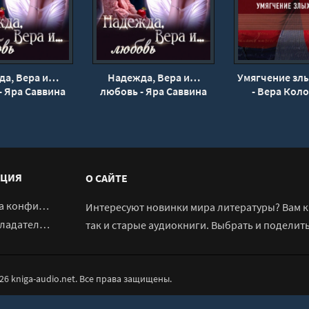
да, Вера и…
Надежда, Вера и…
Умягчение злы
- Яра Саввина
любовь - Яра Саввина
- Вера Кол
ЦИЯ
О САЙТЕ
денциальности
Интересуют новинки мира литературы? Вам к 
адателям
так и старые аудиокниги. Выбрать и поделит
026 kniga-audio.net. Все права защищены.