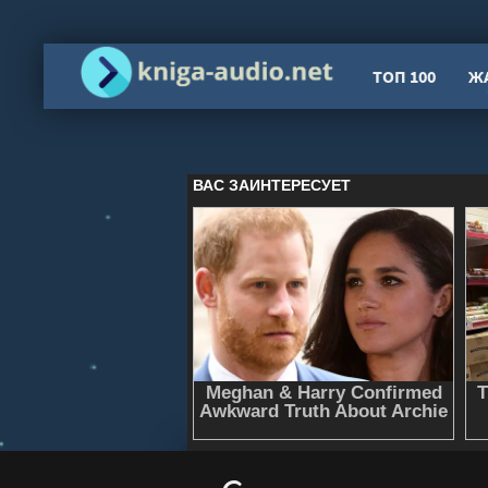
ТОП 100
Ж