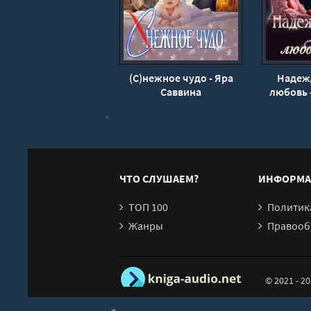
19
20
21
22
(С)нежное чудо - Яра
Надеж
23
Саввина
любовь 
24
25
26
27
ЧТО СЛУШАЕМ?
ИНФОРМА
28
ТОП 100
Политика конфи
29
Жанры
Правообл
30
31
© 2021 - 2
32
33