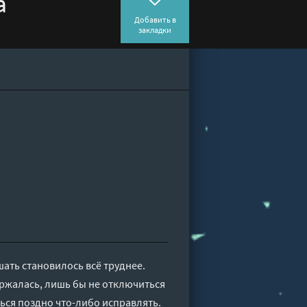
а
Добавить в
закладки
ать становилось всё труднее.
ержалась, лишь бы не отключиться
ться поздно что-либо исправлять.