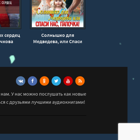
х сердец
Солнышко для
очкова
Медведева, или Спаси
нас, папочка! - Яра
Саввина
нам. У нас можно послушать как новые
ься с друзьями лучшими аудиокнигами!