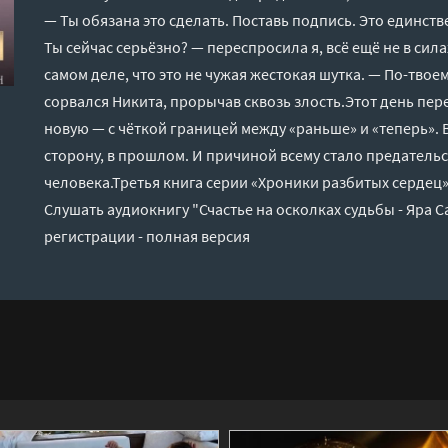
— Ты обязана это сделать. Поставь подпись. Это единст
Ты сейчас серьёзно? — переспросила я, всё ещё не в сила
самом деле, что это не чужая жестокая шутка. — По-твоем
сорвался Никита, прорычав сквозь злость.Этот день пе
новую — с чёткой границей между «раньше» и «теперь». В
сторону, в прошлом. И причиной всему стало предатель
человека.Третья книга серии «Хроники разбитых сердец»
Слушать аудиокнигу "Счастье на осколках судьбы - Яра 
регистрации - полная версия