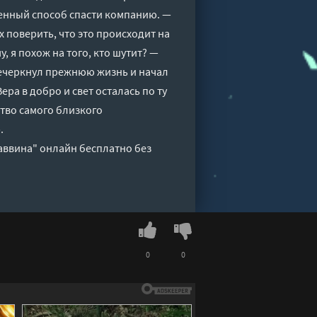
венный способ спасти компанию. —
х поверить, что это происходит на
у, я похож на того, кто шутит? —
речеркнул прежнюю жизнь и начал
ера в добро и свет осталась по ту
ство самого близкого
.
Саввина" онлайн бесплатно без
0
0