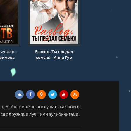
чувств -
Развод. Ты предал
фимова
семью! - Анна Гур
нам. У нас можно послушать как новые
ься с друзьями лучшими аудиокнигами!