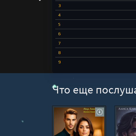
3
4
5
6
7
8
9
10
Что еще послуш