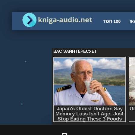
ТОП 100
Ж