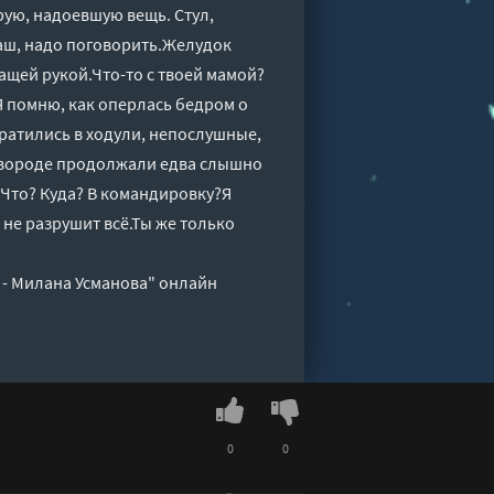
рую, надоевшую вещь. Стул,
Даш, надо поговорить.Желудок
щей рукой.Что-то с твоей мамой?
Я помню, как оперлась бедром о
вратились в ходули, непослушные,
ковороде продолжали едва слышно
.Что? Куда? В командировку?Я
 не разрушит всё.Ты же только
 - Милана Усманова" онлайн
0
0