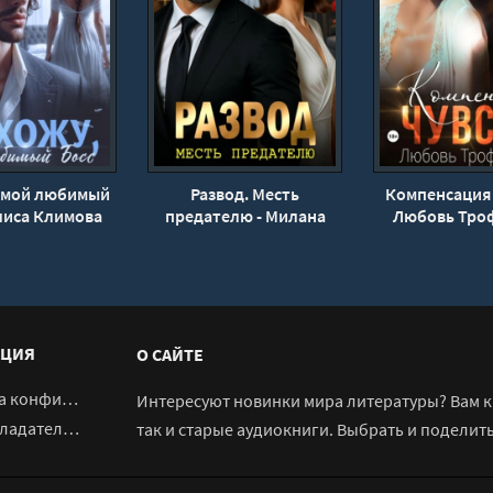
, мой любимый
Развод. Месть
Компенсация 
Алиса Климова
предателю - Милана
Любовь Тро
Усманова
ЦИЯ
О САЙТЕ
денциальности
Интересуют новинки мира литературы? Вам к 
адателям
так и старые аудиокниги. Выбрать и поделит