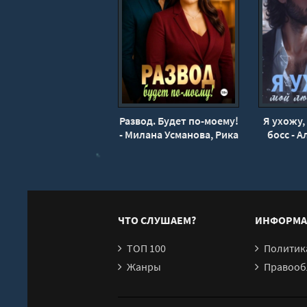
Развод. Будет по-моему!
Я ухожу
- Милана Усманова, Рика
босс - 
Левина
ЧТО СЛУШАЕМ?
ИНФОРМА
ТОП 100
Политика конфи
Жанры
Правообл