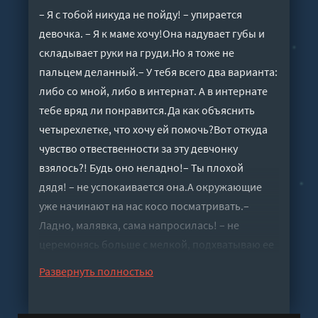
– Я с тобой никуда не пойду! – упирается
девочка. – Я к маме хочу!Она надувает губы и
складывает руки на груди.Но я тоже не
пальцем деланный.– У тебя всего два варианта:
либо со мной, либо в интернат. А в интернате
тебе вряд ли понравится.Да как объяснить
четырехлетке, что хочу ей помочь?Вот откуда
чувство отвественности за эту девчонку
взялось?! Будь оно неладно!– Ты плохой
дядя! – не успокаивается она.А окружающие
уже начинают на нас косо посматривать.–
Ладно, малявка, сама напросилась! – не
церемонясь больше с мелкой, подхватываю ее
на руки.Когда неуправляемая фура летела
Развернуть полностью
прямиком в соседнюю со мной машину, я не
нашел ничего лучше, чем столкнуть ту с дороги.