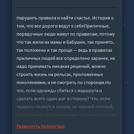
Нарушить правила и найти счастье. История о
том, что все дороги ведут к себеПриличные,
порядочные люди живут по правилам, потому
что так жили их мамы и бабушки, так принято,
так положено и так проще — ведь в правилах
приличных людей все определено заранее, не
надо принимать никаких решений, можно
строить жизнь на рельсах, проложенных
поколениями, и не смотреть по сторонам.Но
что, если однажды сбиться с маршрута и
сделать всего один шаг в сторону? Что, если
правила окажутся никому не нужной клеткой,
напрасными придуманными страхами, которые
не давали тебе ни единого шанса на счастье, и
Развернуть полностью
ты вдруг поймешь, что так и просидела всю