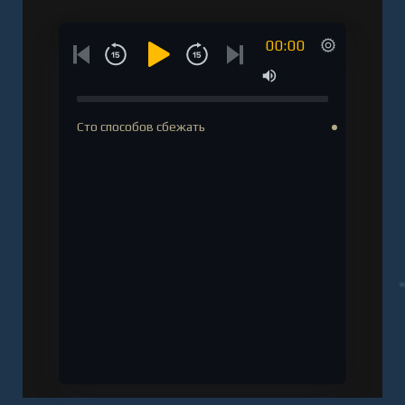
Слушать аудиокнигу "Сто способов сбежать -
Ирина Лейк" онлайн бесплатно без
00:00
регистрации - полная версия
Сто способов сбежать