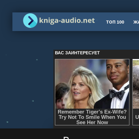
ТОП 100
Ж