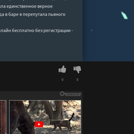
няла единственное верное
да в баре я перепутала пьяного
нлайн бесплатно без регистрации -
0
0