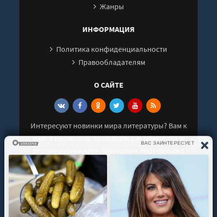
Жанры
28
29
ИНФОРМАЦИЯ
30
Политика конфиденциальности
31
Правообладателям
32
О САЙТЕ
Интересуют новинки мира литературы? Вам к
нам. У нас можно послушать как новые так и
старые аудиокниги. Выбрать и поделиться с
друзьями лучшими аудиокнигами!
© 2021 - 2026 kniga-audio.net. Все права