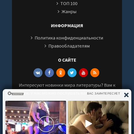
ТОП 100
Четыре года тому назад
Жанры
Глава 21
Глава 22
ИНФОРМАЦИЯ
Четыре года тому назад
Политика конфиденциальности
Глава 23
Правообладателям
Четыре года тому назад
О САЙТЕ
Глава 24
Глава 25
Три с половиной года назад
Интересуют новинки мира литературы? Вам к
Глава 26
нам. У нас можно послушать как новые так и
Неделю тому назад
старые аудиокниги. Выбрать и поделиться с
Глава 27
друзьями лучшими аудиокнигами!
Шесть дней тому назад
Глава 28
Глава 29