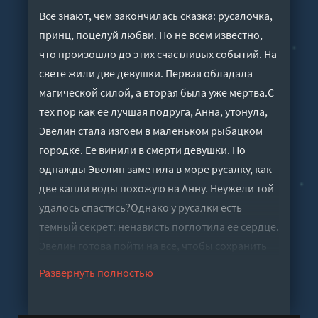
Все знают, чем закончилась сказка: русалочка,
принц, поцелуй любви. Но не всем известно,
что произошло до этих счастливых событий. На
свете жили две девушки. Первая обладала
магической силой, а вторая была уже мертва.С
тех пор как ее лучшая подруга, Анна, утонула,
Эвелин стала изгоем в маленьком рыбацком
городке. Ее винили в смерти девушки. Но
однажды Эвелин заметила в море русалку, как
две капли воды похожую на Анну. Неужели той
удалось спастись?Однако у русалки есть
темный секрет: ненависть поглотила ее сердце.
Эвелин готова пойти на все, чтобы сохранить
человеческий облик своей подруги. Но
Развернуть полностью
девушка еще не знает, что сделка с морем
может стоить ей жизни.