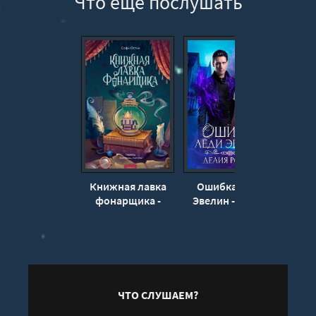
Что еще послушать
Глава 10
Глава 11
Глава 12
Глава 13
Глава 14
Четыре года тому назад
Глава 15
Глава 16
Книжная лавка
Ошибка леди
Оди
Четыре года тому назад
фонарщика -
Эвелин - Делия
Зах
Софи Остин
Росси (книга 2)
Глава 17
чел
Глава 18
извл
ДНК
Четыре года тому назад
Глава 19
ЧТО СЛУШАЕМ?
Глава 20