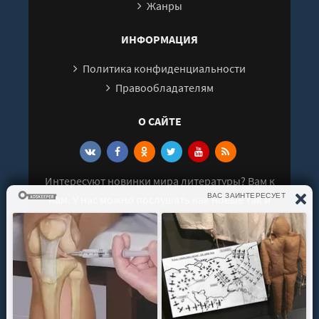
28
Жанры
29
ИНФОРМАЦИЯ
30
Политика конфиденциальности
31
Правообладателям
32
33
О САЙТЕ
34
35
Интересуют новинки мира литературы? Вам к
нам. У нас можно послушать как новые так и
старые аудиокниги. Выбрать и поделиться с
друзьями лучшими аудиокнигами!
© 2021 - 2026 kniga-audio.net. Все права
защищены.