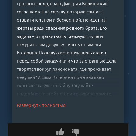
грозного рода, граф Дмитрий Волковский
соглашается на сделку, которую считает
отвратительной и бесчестной, но идет на
жертвы ради спасения родного брата. Его
задача – отправиться в таёжную глушь и
охмурить там девушку-сироту по имени
Катерина. Но какую истинную цель ставят
перед собой заказчики и что за странные дела
творятся вокруг пансионата, где проживает
девушка? А сама Катерина при этом явно
скрывает какую-то тайну. Слушайте
подробности этой истории в аудиоформате.
Слушать аудиокнигу "Сделка - Суржевская
Развернуть полностью
Марина" онлайн бесплатно без регистрации -
полная версия