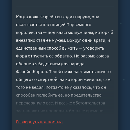
Когда ложь Фэрейн выходит наружу, она
оказывается пленницей Подземного
королевства — под властью мужчины, который
внезапно стал ее мужем. Вокруг одни враги, и
единственный способ выжить — уговорить
Фора отпустить ее обратно. Но разрыв союза
обернется бедствием для народа
Фэрейн.Король Теней не желает иметь ничего
общего со смертной, на которой женился, сам
того не ведая. Когда-то ему казалось, что он
способен полюбить ее, но предательство
перечеркнуло все. И все же обстоятельства
заставляют их проводить больше времени
вместе, и в Форе вновь вспыхивают чувства,
Развернуть полностью
которые он отчаянно не хочет