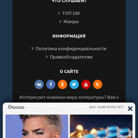
ЧТО СЛУШАЕМ?
26
ТОП 100
27
Жанры
28
29
ИНФОРМАЦИЯ
30
Политика конфиденциальности
31
Правообладателям
32
О САЙТЕ
33
34
35
Интересуют новинки мира литературы? Вам к
36
нам. У нас можно послушать как новые так и
37
старые аудиокниги. Выбрать и поделиться с
38
друзьями лучшими аудиокнигами!
39