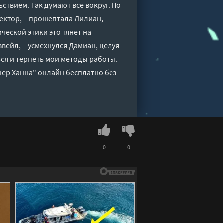
ствием. Так думают все вокруг. Но
ректор, – прошептала Лилиан,
ческой этики это тянет на
звейл, – усмехнулся Дамиан, целуя
ться и терпеть мои методы работы.
шер Ханна" онлайн бесплатно без
0
0