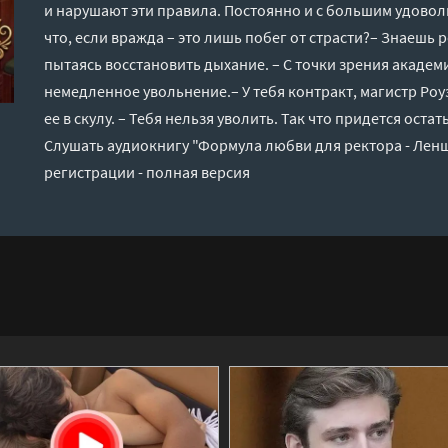
и нарушают эти правила. Постоянно и с большим удоволь
что, если вражда – это лишь побег от страсти?– Знаешь 
пытаясь восстановить дыхание. – С точки зрения академи
немедленное увольнение.– У тебя контракт, магистр Роу
ее в скулу. – Тебя нельзя уволить. Так что придется оста
Слушать аудиокнигу "Формула любви для ректора - Лен
регистрации - полная версия