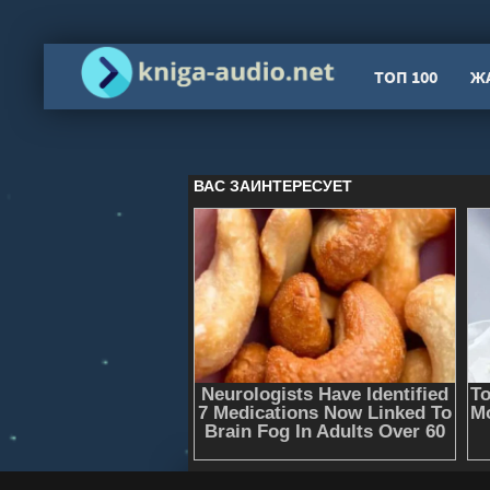
ТОП 100
Ж