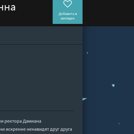
нна
Добавить в
закладки
зли ректора Дамиана
ни искренне ненавидят друг друга