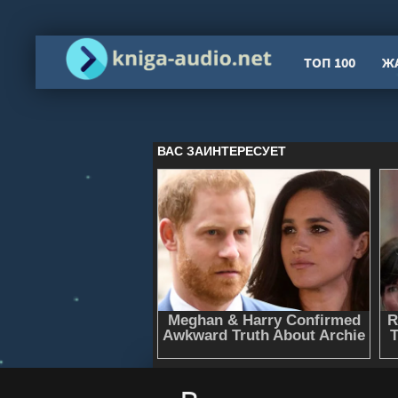
ТОП 100
Ж