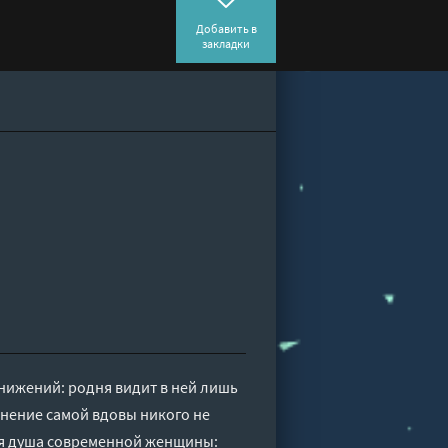
Добавить в
закладки
нижений: родня видит в ней лишь
 мнение самой вдовы никого не
тся душа современной женщины: