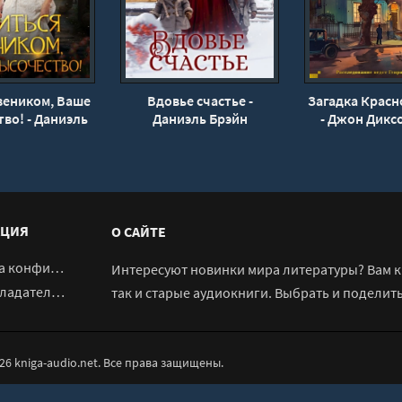
веником, Ваше
Вдовье счастье -
Загадка Красн
во! - Даниэль
Даниэль Брэйн
- Джон Дикс
Брэйн
ЦИЯ
О САЙТЕ
денциальности
Интересуют новинки мира литературы? Вам к 
адателям
так и старые аудиокниги. Выбрать и поделит
026 kniga-audio.net. Все права защищены.