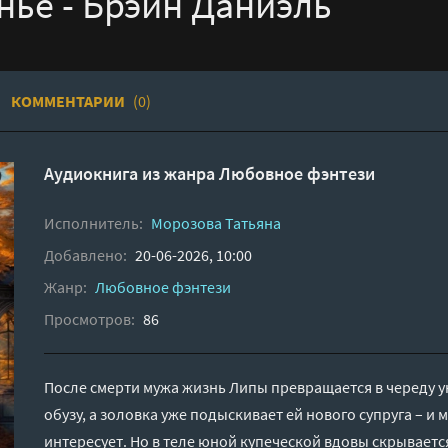
нье - Брэйн Даниэль
КОММЕНТАРИИ
(0)
Аудиокнига из жанра
Любовное фэнтези
Исполнитель:
Морозова Татьяна
Добавлено:
20-06-2026, 10:00
Жанр:
Любовное фэнтези
Просмотров:
86
После смерти мужа жизнь Липы превращается в череду у
обузу, а золовка уже подыскивает ей нового супруга – и
интересует. Но в теле юной купеческой вдовы скрывае