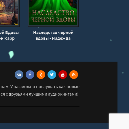
ой Вдовы
Наследство черной
он Карр
вдовы - Надежда
Соколова
нам. У нас можно послушать как новые
ься с друзьями лучшими аудиокнигами!