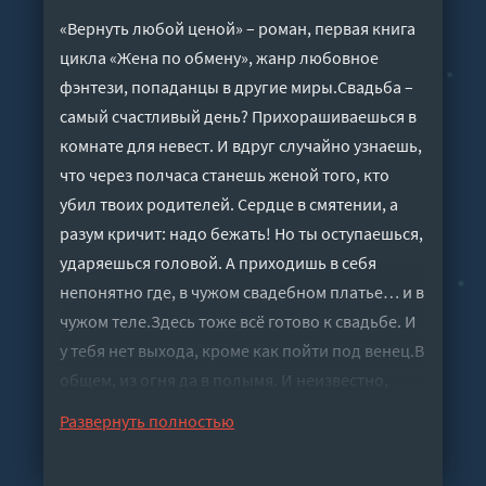
«Вернуть любой ценой» – роман, первая книга
цикла «Жена по обмену», жанр любовное
фэнтези, попаданцы в другие миры.Свадьба –
самый счастливый день? Прихорашиваешься в
комнате для невест. И вдруг случайно узнаешь,
что через полчаса станешь женой того, кто
убил твоих родителей. Сердце в смятении, а
разум кричит: надо бежать! Но ты оступаешься,
ударяешься головой. А приходишь в себя
непонятно где, в чужом свадебном платье… и в
чужом теле.Здесь тоже всё готово к свадьбе. И
у тебя нет выхода, кроме как пойти под венец.В
общем, из огня да в полымя. И неизвестно,
кому не повезло больше: той, что теперь стала
Развернуть полностью
невестой убийцы, или тебе. Ведь ты оказалась
под перекрёстным огнем ненависти