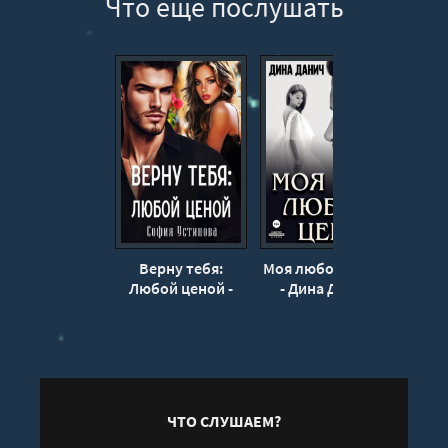
Что еще послушать
12
13
14
15
16
17
18
19
20
Верну тебя:
Моя любой ценой
Но
21
Любой ценой -
- Дина Данич
драко
София Устинова
22
23
24
25
ЧТО СЛУШАЕМ?
26