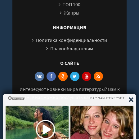
ТОП 100
27
Жанры
28
29
ИНФОРМАЦИЯ
30
Политика конфиденциальности
31
Правообладателям
32
О САЙТЕ
33
34
35
Интересуют новинки мира литературы? Вам к
36
нам. У нас можно послушать как новые так и
37
старые аудиокниги. Выбрать и поделиться с
38
друзьями лучшими аудиокнигами!
39
40