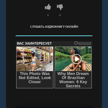
соперницы и повышенного внимания братьев
мужа.
Слушать аудиокнигу "Вернуть любой ценой -
0
0
LitaWolf LitaWolf" онлайн бесплатно без
СЛУШАТЬ АУДИОКНИГУ ОНЛАЙН
регистрации - полная версия