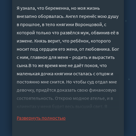
Я узнала, что беременна, но моя жизнь
внезапно оборвалась. Ангел перенёс мою душу
в прошлое, в тело княгини Воронцовой, с
которой только что развёлся муж, обвинив её в
измене. Князь верит, что ребёнок, которого
носит под сердцем его жена, от любовника. Бог
с ним, главное для меня – родить и вырастить
сына.В то же время мне не даёт покоя, что
маленькая дочка княгини осталась с отцом и
постоянно мне снится. Но чтобы суд отдал мне
девочку, придётся доказать свою финансовую
состоятельность. Открою модное ателье, и в
клиентах у меня будет весь высший свет. Я
обзаведусь связями и сделаю всё, чтобы Анечка
Развернуть полностью
осталась со мной. Главное – не позволять
князю прикасаться ко мне, так сказал ангел.