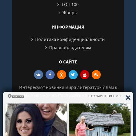
ТОП 100
27
Жанры
28
29
ИНФОРМАЦИЯ
30
Политика конфиденциальности
31
Правообладателям
32
О САЙТЕ
33
34
35
Интересуют новинки мира литературы? Вам к
36
нам. У нас можно послушать как новые так и
37
старые аудиокниги. Выбрать и поделиться с
38
друзьями лучшими аудиокнигами!
39
40