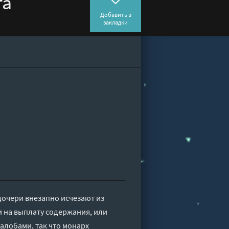
та
Добавить в
закладки
дочери внезапно исчезают из
и на выплату содержания, или
алобами, так что монарх