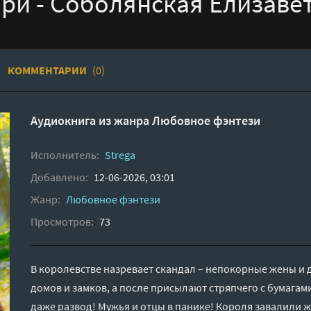
ри - Соболянская Елизаве
КОММЕНТАРИИ
(0)
Аудиокнига из жанра
Любовное фэнтези
Исполнитель:
Strega
Добавлено:
12-06-2026, 03:01
Жанр:
Любовное фэнтези
Просмотров:
73
В королевстве назревает скандал – непокорные жены и 
домов и замков, а после присылают стряпчего с бумагам
даже развод! Мужья и отцы в панике! Короля завалили ж