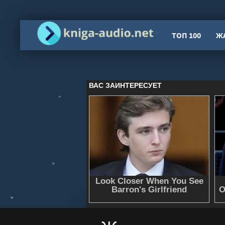
ТОП 100
Ж