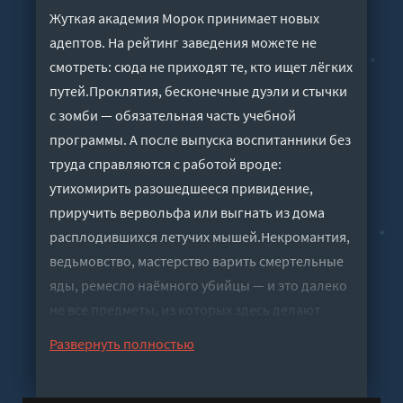
Жуткая академия Морок принимает новых
адептов. На рейтинг заведения можете не
смотреть: сюда не приходят те, кто ищет лёгких
путей.Проклятия, бесконечные дуэли и стычки
с зомби — обязательная часть учебной
программы. А после выпуска воспитанники без
труда справляются с работой вроде:
утихомирить разошедшееся привидение,
приручить вервольфа или выгнать из дома
расплодившихся летучих мышей.Некромантия,
ведьмовство, мастерство варить смертельные
яды, ремесло наёмного убийцы — и это далеко
не все предметы, из которых здесь делают
будущих профи.И что же будет, если в эти
Развернуть полностью
стены занесёт неунывающую попаданку?
Похоже, дело запахнет настоящим