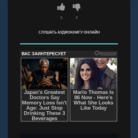
апокалипсисом.
Слушать аудиокнигу "Слово короля. Слезы
попаданки - Татьяна Антоник" онлайн
0
0
бесплатно без регистрации - полная версия
СЛУШАТЬ АУДИОКНИГУ ОНЛАЙН