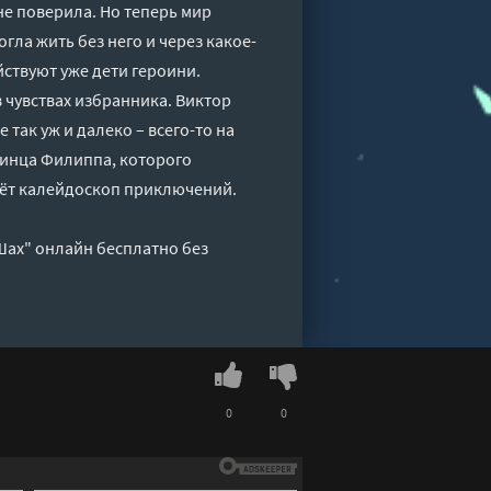
не поверила. Но теперь мир
гла жить без него и через какое-
йствуют уже дети героини.
в чувствах избранника. Виктор
 так уж и далеко – всего-то на
ринца Филиппа, которого
дёт калейдоскоп приключений.
 Шах" онлайн бесплатно без
0
0