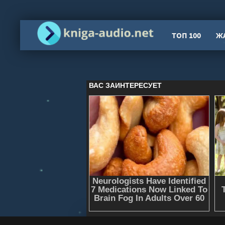
ТОП 100
Ж