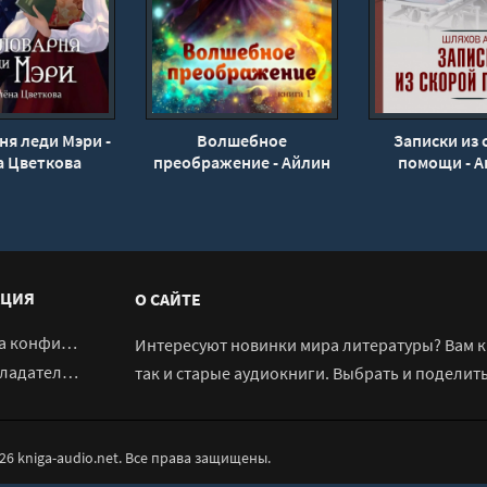
я леди Мэри -
Волшебное
Записки из 
а Цветкова
преображение - Айлин
помощи - А
Лин
Шляхо
ЦИЯ
О САЙТЕ
денциальности
Интересуют новинки мира литературы? Вам к 
адателям
так и старые аудиокниги. Выбрать и поделит
026 kniga-audio.net. Все права защищены.