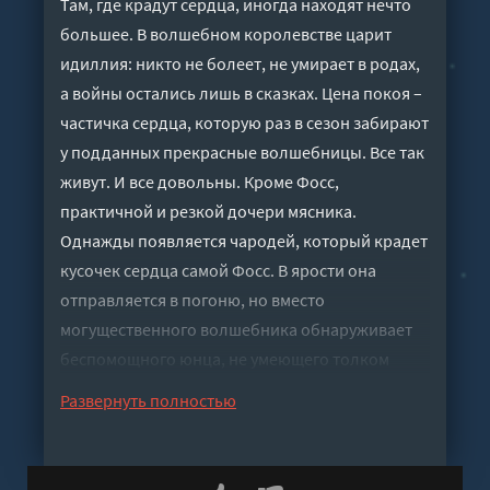
Там, где крадут сердца, иногда находят нечто
большее. В волшебном королевстве царит
идиллия: никто не болеет, не умирает в родах,
а войны остались лишь в сказках. Цена покоя –
частичка сердца, которую раз в сезон забирают
у подданных прекрасные волшебницы. Все так
живут. И все довольны. Кроме Фосс,
практичной и резкой дочери мясника.
Однажды появляется чародей, который крадет
кусочек сердца самой Фосс. В ярости она
отправляется в погоню, но вместо
могущественного волшебника обнаруживает
беспомощного юнца, не умеющего толком
колдовать, а также его язвительного
Развернуть полностью
говорящего кота и Дом, где стены живут своей
жизнью. А потом раскрывает ужасающую
правду… Что, если цена покоя королевства –