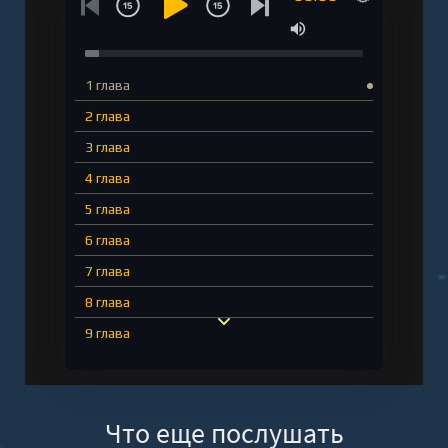
1 глава
2 глава
3 глава
4 глава
5 глава
6 глава
7 глава
8 глава
9 глава
10 глава
11 глава
Что еще послушать
12 глава