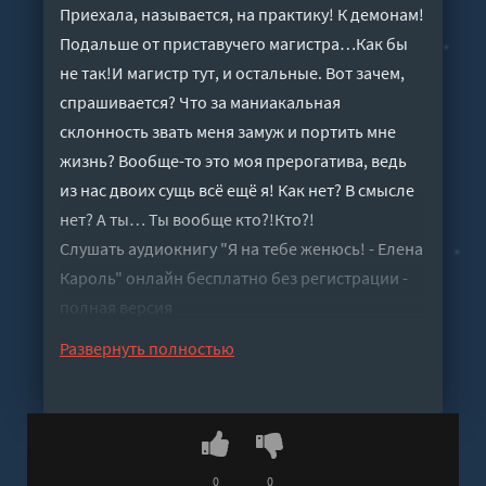
Приехала, называется, на практику! К демонам!
Подальше от приставучего магистра…Как бы
не так!И магистр тут, и остальные. Вот зачем,
спрашивается? Что за маниакальная
склонность звать меня замуж и портить мне
жизнь? Вообще-то это моя прерогатива, ведь
из нас двоих сущь всё ещё я! Как нет? В смысле
нет? А ты… Ты вообще кто?!Кто?!
Слушать аудиокнигу "Я на тебе женюсь! - Елена
Кароль" онлайн бесплатно без регистрации -
полная версия
Развернуть полностью
0
0