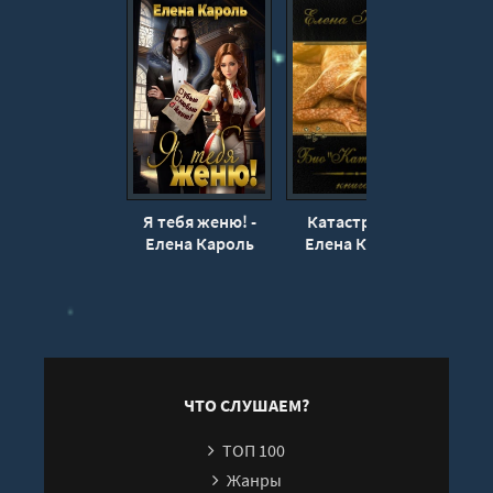
Глава 14
Глава 15
Глава 16
Глава 17
Глава 18
Глава 19
Я тебя женю! -
Катастрофа -
Кис
Глава 20
Елена Кароль
Елена Кароль
или 
хво
Глава 21
Эпилог
ЧТО СЛУШАЕМ?
ТОП 100
Жанры