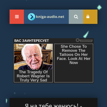
Я на тебе женюсь! -