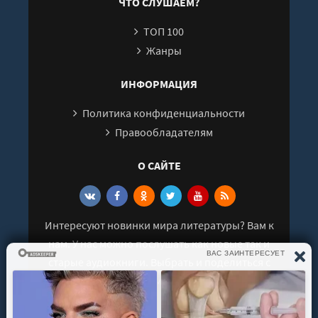
ЧТО СЛУШАЕМ?
Глава 26. Кошмары
ТОП 100
Глава 27. Новые лица
Жанры
Глава 28. Мрачные тропы
Глава 29. Золотой принц
ИНФОРМАЦИЯ
Глава 30. Наследие
Политика конфиденциальности
Глава 31. О земле и море
Правообладателям
Глава 32. Морская соль
О САЙТЕ
Глава 33. Дым и зеркала
Глава 34. Танец
Эпилог
Интересуют новинки мира литературы? Вам к
нам. У нас можно послушать как новые так и
старые аудиокниги. Выбрать и поделиться с
друзьями лучшими аудиокнигами!