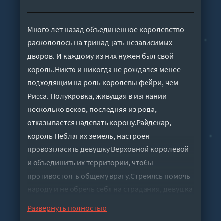
Много лет назад объединенное королевство
раскололось на тринадцать независимых
дворов. И каждому из них нужен был свой
король.Никто и никогда не рождался менее
подходящим на роль королевы фейри, чем
Рисса. Полукровка, живущая в изгнании
несколько веков, последняя из рода,
отказывается надевать корону.Райдекар,
король Неблагих земель, настроен
провозгласить девушку Верховной королевой
и объединить их территории, чтобы
противостоять общему врагу.Стремясь помочь
народу и не обречь себя на страдания, девушка
отправляется в Дикие земли на поиски лучшего
Развернуть полностью
претендента на трон – проклятого принца