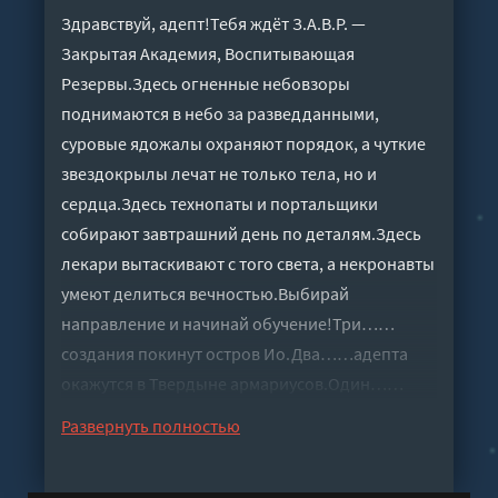
Здравствуй, адепт!Тебя ждёт З.А.В.Р. —
Закрытая Академия, Воспитывающая
Резервы.Здесь огненные небовзоры
поднимаются в небо за разведданными,
суровые ядожалы охраняют порядок, а чуткие
звездокрылы лечат не только тела, но и
сердца.Здесь технопаты и портальщики
собирают завтрашний день по деталям.Здесь
лекари вытаскивают с того света, а некронавты
умеют делиться вечностью.Выбирай
направление и начинай обучение!Три……
создания покинут остров Ио.Два……адепта
окажутся в Твердыне армариусов.Один……
единственный шанс остановить злую сказку.1.
Развернуть полностью
Грандиозная развязка истории Адрианы Нэш в
академии З.А.В.Р.2. Читателя ждёт