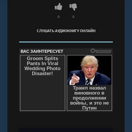
Сороковник. Я вернусь.I"ll be back.
Слушать аудиокнигу "Сороковник. Книга 1 -
Вероника Горбачева" онлайн бесплатно без
0
0
регистрации - полная версия
СЛУШАТЬ АУДИОКНИГУ ОНЛАЙН