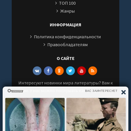
ТОП 100
27
Жанры
28
29
ИНФОРМАЦИЯ
30
Политика конфиденциальности
31
Правообладателям
32
О САЙТЕ
33
34
35
Интересуют новинки мира литературы? Вам к
36
нам. У нас можно послушать как новые так и
37
старые аудиокниги. Выбрать и поделиться с
38
друзьями лучшими аудиокнигами!
39
40
41