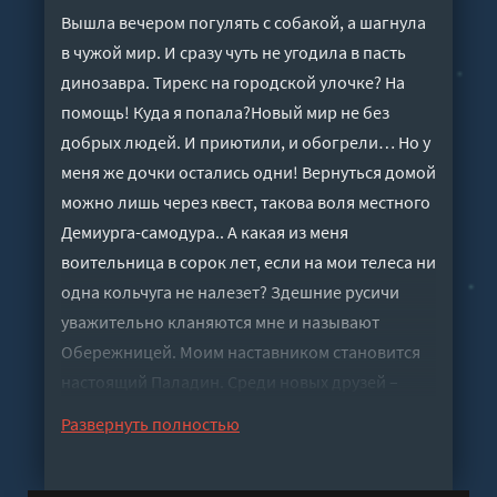
Вышла вечером погулять с собакой, а шагнула
в чужой мир. И сразу чуть не угодила в пасть
динозавра. Тирекс на городской улочке? На
помощь! Куда я попала?Новый мир не без
добрых людей. И приютили, и обогрели… Но у
меня же дочки остались одни! Вернуться домой
можно лишь через квест, такова воля местного
Демиурга-самодура.. А какая из меня
воительница в сорок лет, если на мои телеса ни
одна кольчуга не налезет? Здешние русичи
уважительно кланяются мне и называют
Обережницей. Моим наставником становится
настоящий Паладин. Среди новых друзей –
Друид и Амазонка. Среди недругов –
Развернуть полностью
Некромант… И почему-то с каждым днём
крепнет уверенность, что я сумею пройти свой