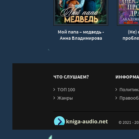
20
21
22
Мой папа – медведь -
(Не)
23
Анна Владимирова
пробле
Адр
24
25
26
27
ЧТО СЛУШАЕМ?
ИНФОРМА
28
ТОП 100
Политика конфи
29
Жанры
Правообл
30
31
© 2021 - 2
32
33