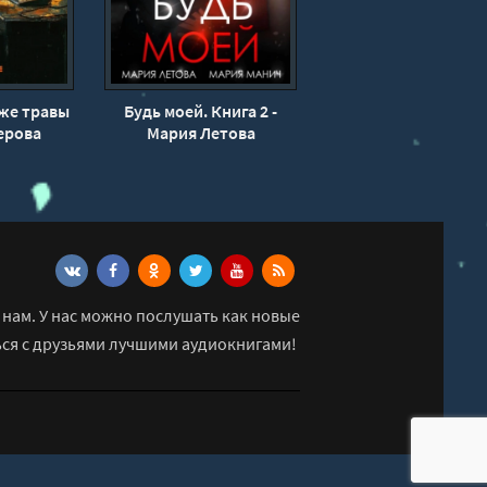
же травы
Будь моей. Книга 2 -
ерова
Мария Летова
нам. У нас можно послушать как новые
ься с друзьями лучшими аудиокнигами!