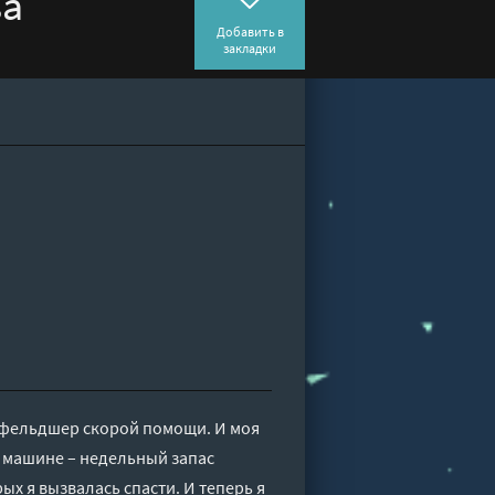
ва
Добавить в
закладки
а, фельдшер скорой помощи. И моя
в машине – недельный запас
ых я вызвалась спасти. И теперь я