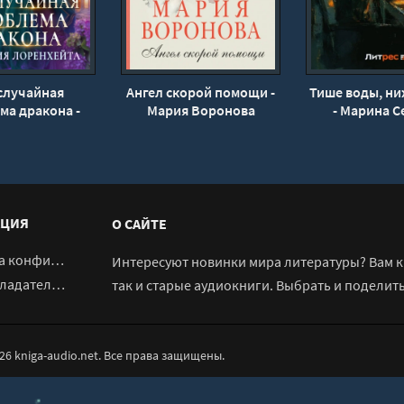
 случайная
Ангел скорой помощи -
Тише воды, ни
ма дракона -
Мария Воронова
- Марина С
иана Дари
ЦИЯ
О САЙТЕ
денциальности
Интересуют новинки мира литературы? Вам к 
адателям
так и старые аудиокниги. Выбрать и поделит
026 kniga-audio.net. Все права защищены.