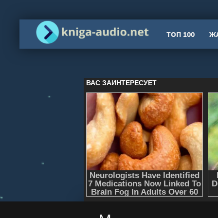
ТОП 100
Ж