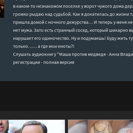
в каком-то незнакомом поселке у ворот чужого дома дер
громко рыдаю над судьбой. Как я докатилась до жизни та
пришла домой с ночного дежурства… И теперь у меня не
нет мужа. Зато есть странный сосед, который шикарно вы
нарушает его одиночество. Ну и подумаешь! Буду жить т
только…… а где мои еноты?!
Слушать аудиокнигу "Маша против медведя - Анна Влад
регистрации - полная версия