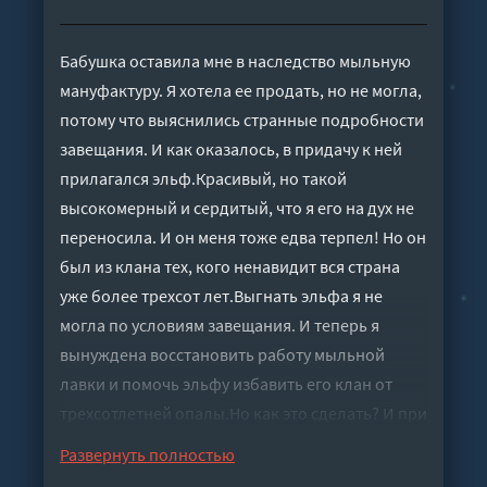
Бабушка оставила мне в наследство мыльную
мануфактуру. Я хотела ее продать, но не могла,
потому что выяснились странные подробности
завещания. И как оказалось, в придачу к ней
прилагался эльф.Красивый, но такой
высокомерный и сердитый, что я его на дух не
переносила. И он меня тоже едва терпел! Но он
был из клана тех, кого ненавидит вся страна
уже более трехсот лет.Выгнать эльфа я не
могла по условиям завещания. И теперь я
вынуждена восстановить работу мыльной
лавки и помочь эльфу избавить его клан от
трехсотлетней опалы.Но как это сделать? И при
чем тут мыло? Может, именно поэтому он
Развернуть полностью
разыскивал по ночам книгу рецептов мыла