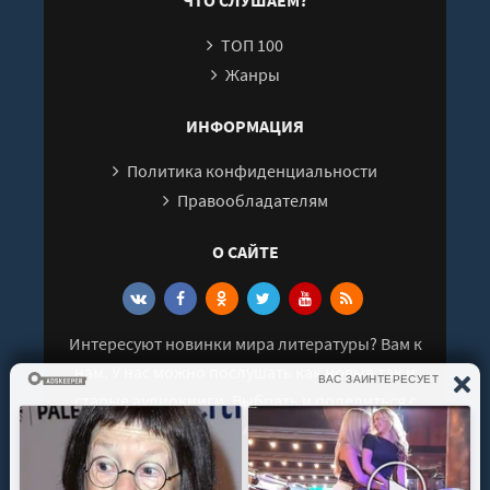
26
ТОП 100
27
Жанры
28
29
ИНФОРМАЦИЯ
30
Политика конфиденциальности
31
Правообладателям
32
О САЙТЕ
33
34
35
Интересуют новинки мира литературы? Вам к
36
нам. У нас можно послушать как новые так и
37
старые аудиокниги. Выбрать и поделиться с
38
друзьями лучшими аудиокнигами!
39