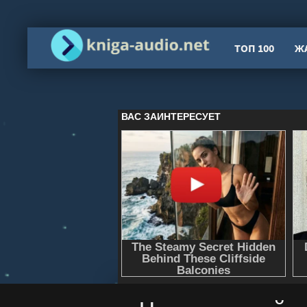
ТОП 100
Ж