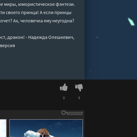
е миры, юмористическое фэнтези.
йти своего принца! А если принцы
хочет? Ах, человечка ему неугодна?
ст, дракон! - Надежда Олешкевич,
 версия
0
0