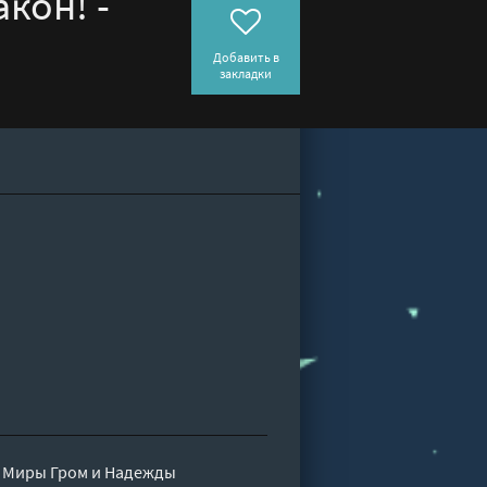
кон! -
Добавить в
закладки
н Миры Гром и Надежды