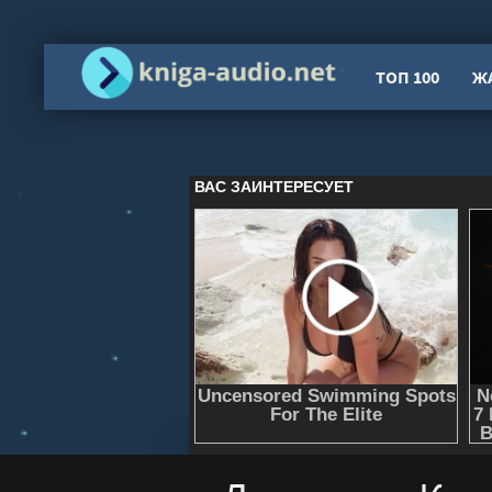
ТОП 100
Ж