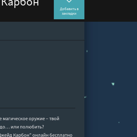
д Карбон
Добавить в
закладки
 магическое оружие – твой
надо… или полюбить?
 Джейд Карбон" онлайн бесплатно