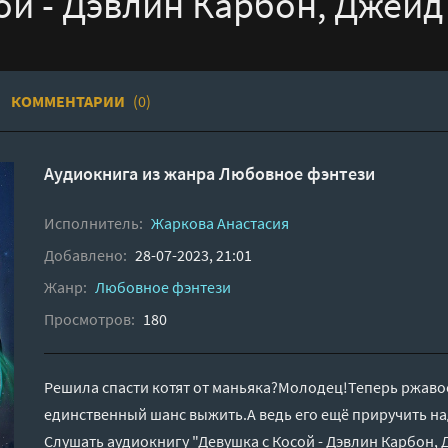
ой - Дэвлин Карбон, Джей
КОММЕНТАРИИ
(0)
Аудиокнига из жанра
Любовное фэнтези
Исполнитель:
Жаркова Анастасия
Добавлено:
28-07-2023, 21:01
Жанр:
Любовное фэнтези
Просмотров:
180
Решила спасти котят от маньяка?Молодец!Теперь ржавое
единственный шанс выжить.А ведь его ещё приручить 
Слушать аудиокнигу "Девушка с Косой - Дэвлин Карбон,