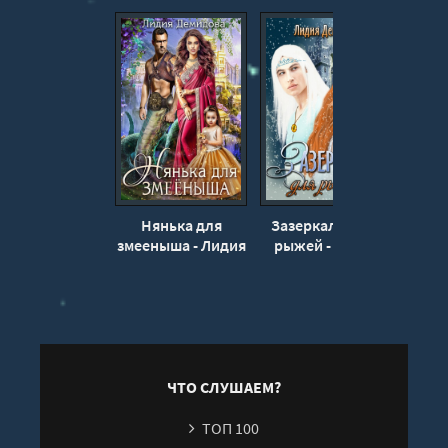
14
15
16
17
18
19
20
Нянька для
Зазеркалье для
Отрад
змееныша - Лидия
рыжей - Лидия
Лиди
Демидова
Демидова
ЧТО СЛУШАЕМ?
ТОП 100