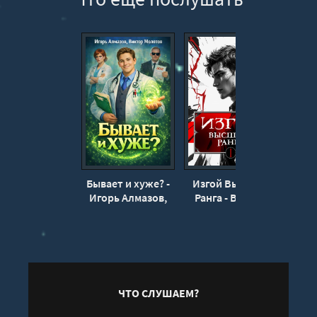
Бывает и хуже? -
Изгой Высшего
Пр
Игорь Алмазов,
Ранга - Виктор
Мед
Виктор Молотов
Молотов
Алекс
Викт
ЧТО СЛУШАЕМ?