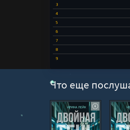
3
4
5
6
7
8
9
Что еще послуш