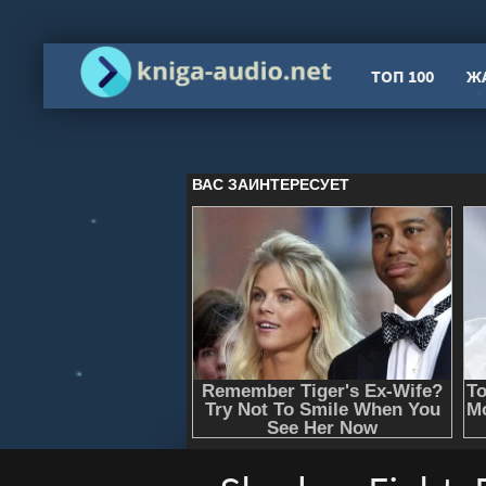
ТОП 100
Ж