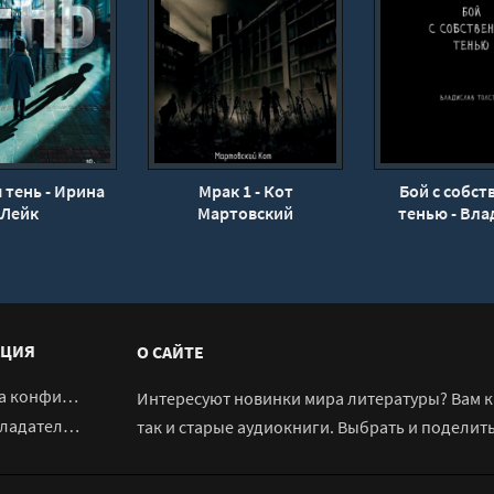
 тень - Ирина
Мрак 1 - Кот
Бой с собст
Лейк
Мартовский
тенью - Вла
Толст
ЦИЯ
О САЙТЕ
денциальности
Интересуют новинки мира литературы? Вам к 
адателям
так и старые аудиокниги. Выбрать и поделит