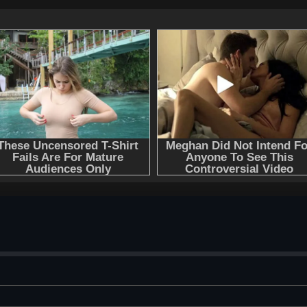
Кагиноко всё же достигает цели. И, несмотря на предуп
распахивает Врата…
Слушать аудиокнигу "Shadow Fight. Бег за тенью - Фот А
регистрации - полная версия