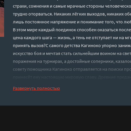
страхи, сомнения и самые мрачные стороны человеческо
трудно оторваться. Никаких лёгких выходов, никаких о
лишь постоянное напряжение и понимание того, что лю
В этом мире каждый поединок способен оказаться посл
цена каждого шага — жизнь, а тень не отступает ни на м
принять вызов?С самого детства Кагиноко упорно заним
искусство боя и мечтая стать сильнейшим воином на свет
поражения на турнирах, а достойные соперники, казалос
совету помощника Кагиноко отправляется на поиски пр
принесёт ему настоящую мировую славу. Древние предани
среди гор, возвышаются магические Врата, за которым
Развернуть полностью
демоны — великие бойцы, мечтающие прорваться в мир 
демонов, считая их сказками, и соглашается на путь ли
способный открыть Врата, разделён на части и хранится 
завладеть фрагментами оказывается куда сложнее, чем к
потери союзников, бесконечные схватки с теми, кто осме