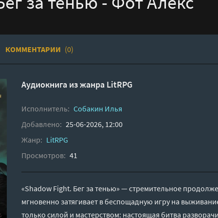
Бег за тенью - Фот Алекс
КОММЕНТАРИИ
(0)
Аудиокнига из жанра
LitRPG
Исполнитель:
Собакин Илья
Добавлено:
25-06-2026, 12:00
Жанр:
LitRPG
Просмотров:
41
«Shadow Fight. Бег за тенью» — стремительное продолж
мгновенно затягивает в беспощадную игру на выживание
только силой и мастерством: настоящая битва разворач