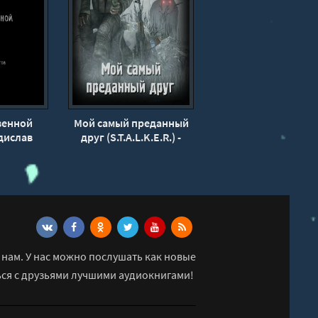
венной
Мой самый преданный
дислав
друг (S.T.A.L.K.E.R.) -
ов
Little Shadow
нам. У нас можно послушать как новые
ься с друзьями лучшими аудиокнигами!