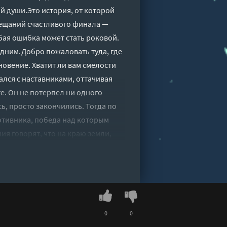
й души.Это история, от которой
бещаний счастливого финала —
бая ошибка может стать роковой.
едним.Добро пожаловать туда, где
гновение. Хватит ли вам смелости
ался с наставниками, оттачивая
е. Он не потерпел ни одного
ь, просто закончились. Тогда по
отивника, победа над которым
я говорят, что на краю земли,
и скрываются могущественные
людей. Но Кагиноко не верит в
шь из любопытства.Ключ,
у Хранителей. Отыскать их и
азалось вначале. Долгая дорога,
0
0
ливается бросить вызов, — и вот